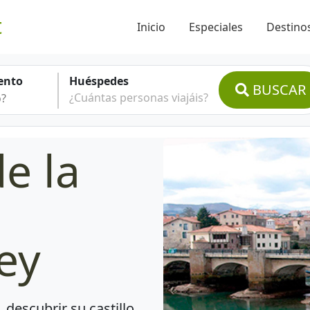
t
Inicio
Especiales
Destinos
ento
Huéspedes
BUSCAR
¿Cuántas personas viajáis?
e la
l
Rey
 descubrir su castillo