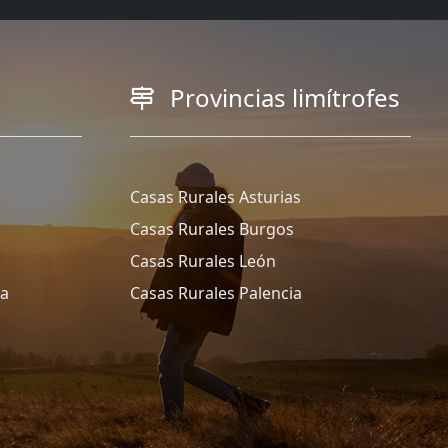
Provincias limítrofes
Casas Rurales Asturias
Casas Rurales Burgos
Casas Rurales León
ña
Casas Rurales Palencia