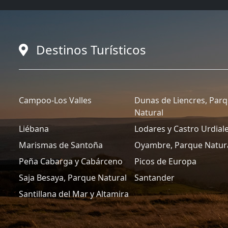
Destinos Turísticos
Campoo-Los Valles
Dunas de Liencres, Par
Natural
Liébana
Lodares y Castro Urdial
Marismas de Santoña
Oyambre, Parque Natur
Peña Cabarga y Cabárceno
Picos de Europa
Saja Besaya, Parque Natural
Santander
Santillana del Mar y Altamira