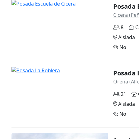
Posada E
Cicera (Pe
8
C
Aislada
No
Posada 
Oreña (Alf
21
Aislada
No