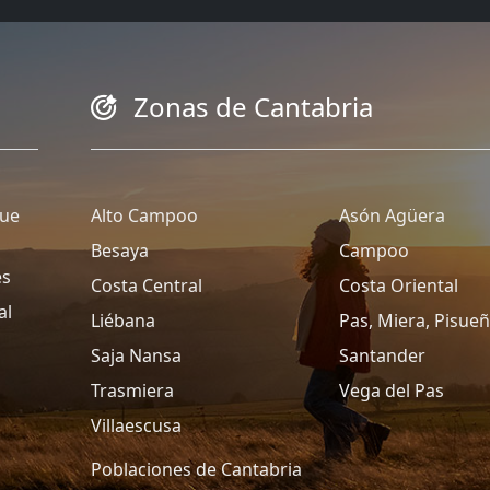
Zonas de Cantabria
que
Alto Campoo
Asón Agüera
Besaya
Campoo
es
Costa Central
Costa Oriental
al
Liébana
Pas, Miera, Pisue
Saja Nansa
Santander
Trasmiera
Vega del Pas
Villaescusa
Poblaciones de Cantabria