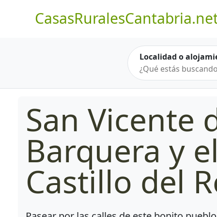
CasasRuralesCantabria.ne
Localidad o alojami
San Vicente d
Barquera y e
Castillo del 
Pasear por las calles de este bonito pueblo,