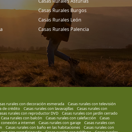
Casas Rurales Asturias
Casas Rurales Burgos
Casas Rurales León
ña
Casas Rurales Palencia
sas rurales con decoración esmerada
Casas rurales con televisión
a de crédito
Casas rurales con lavavajillas
Casas rurales con
asas rurales con reproductor DVD
Casas rurales con jardín cerrado
Casa rurales con balcón
Casas rurales con calefacción
Casas
 conexión a internet
Casas rurales con garaje
Casas rurales con
ín
Casas rurales con baño en las habitaciones
Casas rurales con