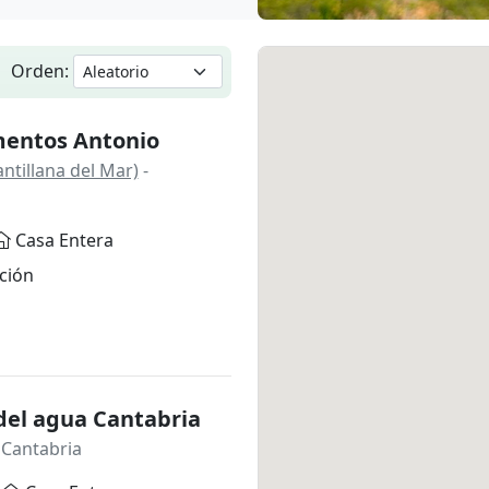
Orden:
entos Antonio
ntillana del Mar)
-
Casa Entera
ción
del agua Cantabria
 Cantabria