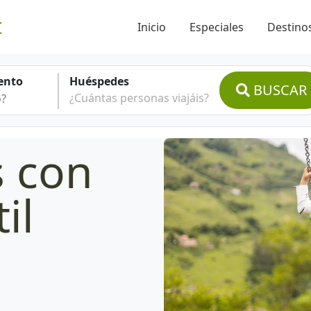
t
Inicio
Especiales
Destinos
ento
Huéspedes
BUSCAR
¿Cuántas personas viajáis?
s con
il