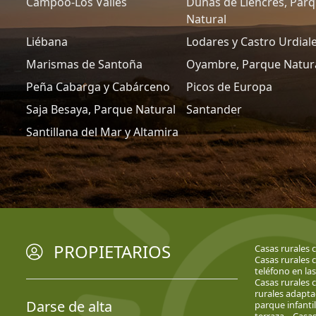
Campoo-Los Valles
Dunas de Liencres, Par
Natural
Liébana
Lodares y Castro Urdial
Marismas de Santoña
Oyambre, Parque Natur
Peña Cabarga y Cabárceno
Picos de Europa
Saja Besaya, Parque Natural
Santander
Santillana del Mar y Altamira
PROPIETARIOS
Casas rurales 
Casas rurales 
teléfono en la
Casas rurales c
rurales adapt
Darse de alta
parque infantil