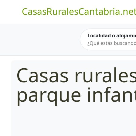
CasasRuralesCantabria.ne
Localidad o alojami
Casas rurale
parque infant