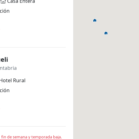
Casa Entera
ción
*
eli
ntabria
Hotel Rural
ción
*
en fin de semana y temporada baja.