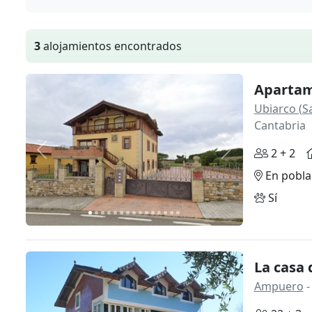
3
alojamientos encontrados
Apartam
Ubiarco (Sa
Cantabria
2 + 2
Anterior
Siguiente
En pobla
Sí
La casa 
Ampuero
-