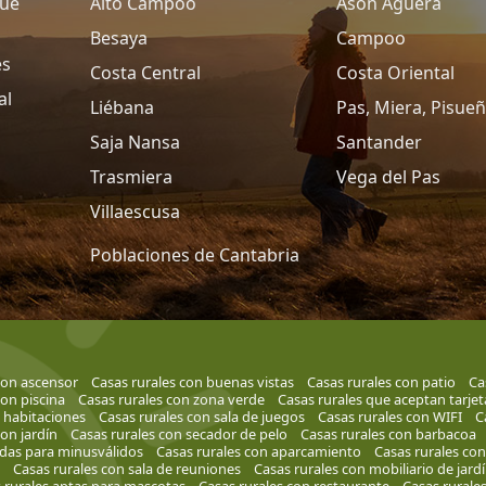
que
Alto Campoo
Asón Agüera
Besaya
Campoo
es
Costa Central
Costa Oriental
al
Liébana
Pas, Miera, Pisue
Saja Nansa
Santander
Trasmiera
Vega del Pas
Villaescusa
Poblaciones de Cantabria
con ascensor
Casas rurales con buenas vistas
Casas rurales con patio
Ca
con piscina
Casas rurales con zona verde
Casas rurales que aceptan tarjet
s habitaciones
Casas rurales con sala de juegos
Casas rurales con WIFI
C
on jardín
Casas rurales con secador de pelo
Casas rurales con barbacoa
adas para minusválidos
Casas rurales con aparcamiento
Casas rurales con
Casas rurales con sala de reuniones
Casas rurales con mobiliario de jard