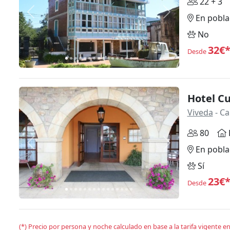
22 + 3
Anterior
Siguiente
En pobla
No
32€
Desde
Hotel Cu
Viveda
- Ca
80
Anterior
Siguiente
En pobla
Sí
23€
Desde
(*) Precio por persona y noche calculado en base a la tarifa vigente 