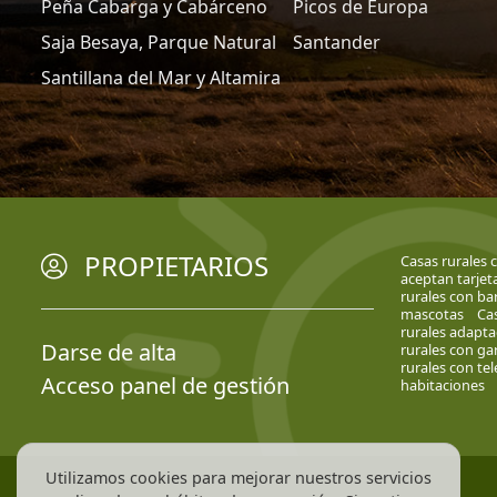
Peña Cabarga y Cabárceno
Picos de Europa
Saja Besaya, Parque Natural
Santander
Santillana del Mar y Altamira
PROPIETARIOS
Casas rurales c
aceptan tarjet
rurales con ba
mascotas
Cas
rurales adapt
Darse de alta
rurales con ga
rurales con te
Acceso panel de gestión
habitaciones
Utilizamos cookies para mejorar nuestros servicios