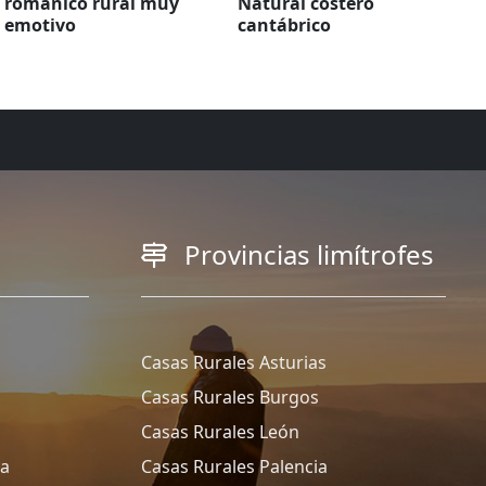
románico rural muy
Natural costero
emotivo
cantábrico
Provincias limítrofes
Casas Rurales Asturias
Casas Rurales Burgos
Casas Rurales León
ña
Casas Rurales Palencia