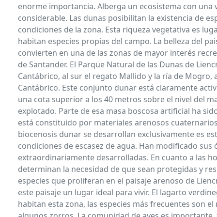
enorme importancia. Alberga un ecosistema con una v
considerable. Las dunas posibilitan la existencia de e
condiciones de la zona. Esta riqueza vegetativa es lug
habitan especies propias del campo. La belleza del pais
convierten en una de las zonas de mayor interés recrea
de Santander. El Parque Natural de las Dunas de Liencr
Cantábrico, al sur el regato Mallido y la ría de Mogro, 
Cantábrico. Este conjunto dunar está claramente activo 
una cota superior a los 40 metros sobre el nivel del m
explotado. Parte de esa masa boscosa artificial ha si
está constituido por materiales arenosos cuaternario
biocenosis dunar se desarrollan exclusivamente es est
condiciones de escasez de agua. Han modificado sus ó
extraordinariamente desarrolladas. En cuanto a las ho
determinan la necesidad de que sean protegidas y respe
especies que proliferan en el paisaje arenoso de Lien
este paisaje un lugar ideal para vivir. El lagarto verd
habitan esta zona, las especies más frecuentes son e
algunos zorros. La comunidad de aves es importante, t