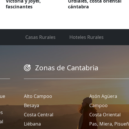
Victoria y Joyel,
Urdiales, costa oriental
fascinantes
cántabra
Casas Rurales
Hoteles Rurales
Zonas de Cantabria
que
Alto Campoo
Asón Agüera
Besaya
Campoo
es
Costa Central
Costa Oriental
al
Liébana
Pas, Miera, Pisue