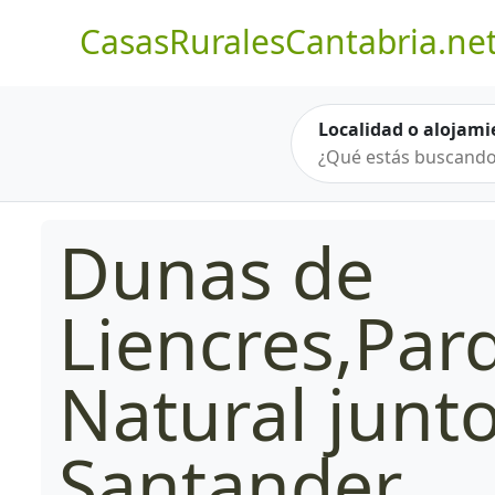
CasasRuralesCantabria.ne
Localidad o alojami
Dunas de
Liencres,Par
Natural junto
Santander