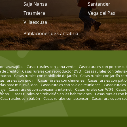
Saja Nansa
Santander
Trasmiera
Vega del Pas
Villaescusa
Poblaciones de Cantabria
on lavavajillas
Casas rurales con zona verde
Casas rurales con porche cu
a de crédito
Casas rurales con reproductor DVD
Casas rurales con televis
rbacoa
Casas rurales con mobiliario de jardín
Casas rurales con jardín cer
as rurales con jardín
Casas rurales con chimenea
Casas rurales con patio
adas para minusválidos
Casas rurales con sala de reuniones
Casas rurales
raje
Casas rurales con conexión a internet
Casas rurales con WIFI
Casas 
léfono
Casas rurales con televisión en las habitaciones
Casas rurales con 
Casa rurales con balcón
Casas rurales con ascensor
Casas rurales con se