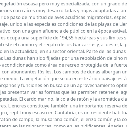
egetación escasa pero muy especializada, con un grado de
species con raíces muy desarrolladas y hojas adaptadas a am
ar de paso de multitud de aves acuáticas migratorias, espec
aje, unido a las especiales condiciones de las playas de Lie
tivo, con una gran afluencia de público en la época estival
es ocupa una superficie de 194,55 hectáreas y sus límites se
al este el camino y el regato de los Ganzarros y, al oeste, la
en la actualidad, en su sector oriental. Parte de las dunas 
ar. Las dunas han sido fijadas por una repoblación de pino
do acondicionada como área de recreo protegida de la fuert
s con abundantes fósiles. Los campos de dunas albergan un
e medio. La vegetación que se da en este árido paisaje est
rganos y funciones en busca de un aprovechamiento óptimo
jas presentan varias formas que les permiten retener el agu
tadas. El cardo marino, la cola de ratón y la aromática cla
cres. Liencres constituye también una importante reserva de
inegro, reptil muy escaso en Cantabria, es un residente habi
l ratón de campo, la musaraña común, el erizo común y la 
anto en las migradoras, como en las nidificantes. Ánades, 