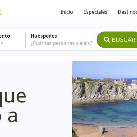
t
Inicio
Especiales
Destinos
ento
Huéspedes
BUSCAR
¿Cuántas personas viajáis?
que
 a