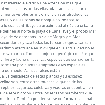
 naturalidad elevado y una extensión más que
bientes salinos, todas ellas adaptadas a las duras
ialmente visibles en invierno, y en sus alrededores
ncres, y de las zonas de bosque colindante, lo
, a lo cual contribuye su proximidad al núcleo urbano
 definen al norte la playa de Canallave y el propio Mar
 playa de Valdearenas, la ría de Mogro y el Mar
secundarias y casi todas las terciarias que alcanzan
 marítimo efectuada en 1949 que en la actualidad no es
e brisa marina. Todo el conjunto geológico del Parque
a flora y fauna únicas. Las especies que componen la
á formada por plantas adaptadas a las especiales
 del medio. Así, sus raíces están
a. La delicadeza de estas plantas y su escasez
velina son, entre otras muchas, algunas de las
 reptiles. Lagartos, culebras y víboras encuentran en
tual de este biotopo. Entre los escasos mamíferos que
comadreja. También pueden verse de forma ocasional
avefrías, cernícalos y halcones peregrinos son algunas