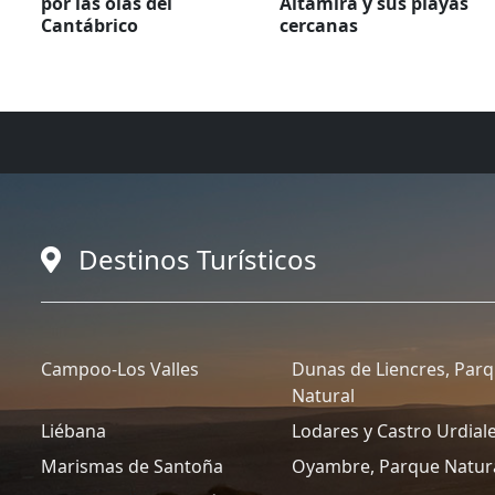
por las olas del
Altamira y sus playas
Cantábrico
cercanas
Destinos Turísticos
Campoo-Los Valles
Dunas de Liencres, Par
Natural
Liébana
Lodares y Castro Urdial
Marismas de Santoña
Oyambre, Parque Natur