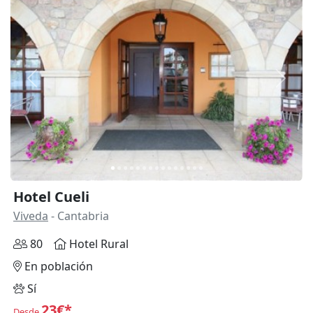
Anterior
Siguie
Hotel Cueli
Viveda
- Cantabria
80
Hotel Rural
En población
Sí
23€*
Desde