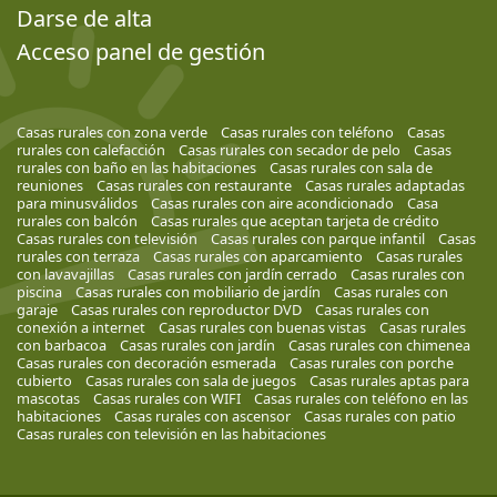
Darse de alta
Acceso panel de gestión
Casas rurales con zona verde
Casas rurales con teléfono
Casas
rurales con calefacción
Casas rurales con secador de pelo
Casas
rurales con baño en las habitaciones
Casas rurales con sala de
reuniones
Casas rurales con restaurante
Casas rurales adaptadas
para minusválidos
Casas rurales con aire acondicionado
Casa
rurales con balcón
Casas rurales que aceptan tarjeta de crédito
Casas rurales con televisión
Casas rurales con parque infantil
Casas
rurales con terraza
Casas rurales con aparcamiento
Casas rurales
con lavavajillas
Casas rurales con jardín cerrado
Casas rurales con
piscina
Casas rurales con mobiliario de jardín
Casas rurales con
garaje
Casas rurales con reproductor DVD
Casas rurales con
conexión a internet
Casas rurales con buenas vistas
Casas rurales
con barbacoa
Casas rurales con jardín
Casas rurales con chimenea
Casas rurales con decoración esmerada
Casas rurales con porche
cubierto
Casas rurales con sala de juegos
Casas rurales aptas para
mascotas
Casas rurales con WIFI
Casas rurales con teléfono en las
habitaciones
Casas rurales con ascensor
Casas rurales con patio
Casas rurales con televisión en las habitaciones