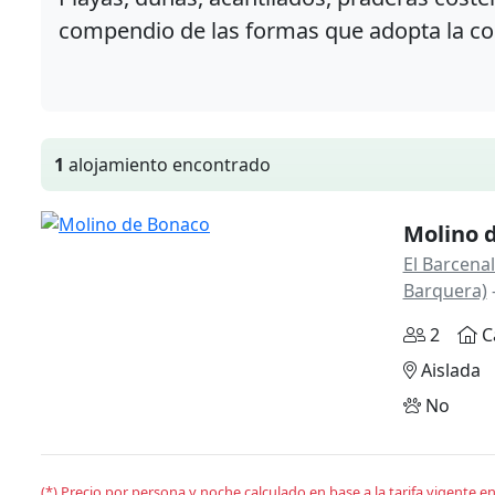
compendio de las formas que adopta la co
1
alojamiento encontrado
Molino 
El Barcenal
Barquera)
2
C
Aislada
No
(*) Precio por persona y noche calculado en base a la tarifa vigente 