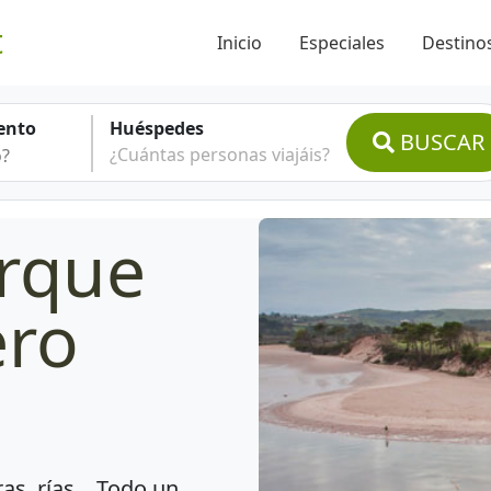
t
Inicio
Especiales
Destinos
ento
Huéspedes
BUSCAR
¿Cuántas personas viajáis?
rque
ero
as, rías... Todo un