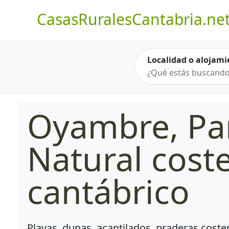
CasasRuralesCantabria.ne
Localidad o alojami
Oyambre, Pa
Natural cost
cantábrico
Playas, dunas, acantilados, praderas coster