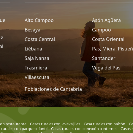
que
Alto Campoo
Asón Agüera
Besaya
Campoo
es
Costa Central
Costa Oriental
al
Liébana
Pas, Miera, Pisue
Saja Nansa
Santander
Trasmiera
Vega del Pas
Villaescusa
Poblaciones de Cantabria
con restaurante
Casas rurales con lavavajillas
Casa rurales con balcón
Ca
 rurales con parque infantil
Casas rurales con conexión a internet
Casas 