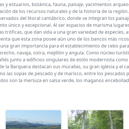
y estuarios, botánica, fauna, paisaje, yacimientos arqueol
ación de los recursos naturales y de la historia de la regió
rvados del litoral cantábrico, donde se integran los paisa
junto único y excepcional. Al ser espacios de marisma lugar
s tróficas, que dan vida a una gran variedad de especies, 
uenta que esta zona posee aún uno de los bancos más ricos d
 una gran importancia para el establecimiento de cebo para
echo, navaja, ostra, mejillón y angula. Como núcleo turístic
és junto a edificios singulares de estilo modernista como e
 la Barquera destacan sus murallas, su gran iglesia y el cas
como las sopas de pescado y de marisco, entre los pescados
os son la merluza en salsa verde, los maganos encebollados