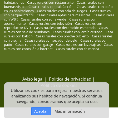
habitaciones
Casas rurales con restaurante
Casas rurales con
buenas vistas
Casas rurales con calefacción
Casas rurales con baño
en las habitaciones
Casas rurales con sala de juegos
Casas rurales
con parque infantil
Casas rurales aptas para mascotas
Casas rurales
con WIFI
Casas rurales con zona verde
Casas rurales con
aparcamiento
Casas rurales con televisión
Casas rurales con
reproductor DVD
Casas rurales con decoración esmerada
Casas
rurales con sala de reuniones
Casas rurales con jardín cerrado
Casa
rurales con balcón
Casas rurales con porche cubierto
Casas rurales
con piscina
Casas rurales con secador de pelo
Casas rurales con
patio
Casas rurales con garaje
Casas rurales con lavavajillas
Casas
rurales con conexión a internet
Casas rurales con chimenea
Aviso legal
|
Política de privacidad
|
Política de cookies
Utilizamos cookies para mejorar nuestros servicios
analizando sus hábitos de navegación. Si continua
navegando, consideramos que acepta su uso.
Aceptar
Más información