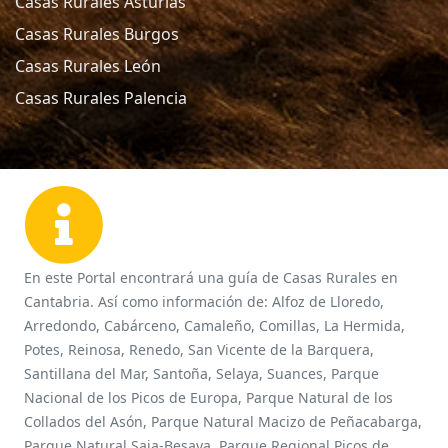
Casas Rurales Asturias
Casas Rurales Burgos
Casas Rurales León
Casas Rurales Palencia
En este Portal encontrará una guía de Casas Rurales en
Cantabria. Así como información de: Alfoz de Lloredo,
Arredondo, Cabárceno, Camaleño, Comillas, La Hermida,
Potes, Reinosa, Renedo, San Vicente de la Barquera,
Santillana del Mar, Santoña, Selaya, Suances, Parque
Nacional de los Picos de Europa, Parque Natural de los
Collados del Asón, Parque Natural Macizo de Peñacabarga,
Parque Natural Saja-Besaya, Parque Regional Picos de