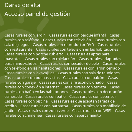
Darse de alta
Acceso panel de gestión
Casas rurales con jardín
Casas rurales con parque infantil
Casas
rurales con teléfono
Casas rurales con televisión
Casas rurales con
sala de juegos
Casas rurales con reproductor DVD
Casas rurales
con restaurante
Casas rurales con televisión en las habitaciones
Casas rurales con porche cubierto
Casas rurales aptas para
mascotas
Casas rurales con calefacción
Casas rurales adaptadas
para minusválidos
Casas rurales con secador de pelo
Casas rurales
con teléfono en las habitaciones
Casas rurales con jardín cerrado
Casas rurales con lavavajillas
Casas rurales con sala de reuniones
Casas rurales con buenas vistas
Casa rurales con balcón
Casas
rurales con garaje
Casas rurales con aire acondicionado
Casas
rurales con conexión a internet
Casas rurales con terraza
Casas
rurales con baño en las habitaciones
Casas rurales con decoración
esmerada
Casas rurales con patio
Casas rurales con ascensor
Casas rurales con piscina
Casas rurales que aceptan tarjeta de
crédito
Casas rurales con barbacoa
Casas rurales con mobiliario de
jardín
Casas rurales con zona verde
Casas rurales con WIFI
Casas
rurales con chimenea
Casas rurales con aparcamiento