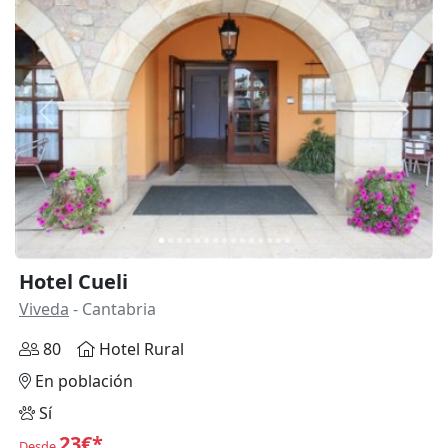
Anterior
Siguie
Hotel Cueli
Viveda
- Cantabria
80
Hotel Rural
En población
Sí
23€*
Desde