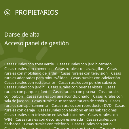
PROPIETARIOS
Darse de alta
Acceso panel de gestión
Casas rurales con zona verde
Casas rurales con jardín cerrado
Casas rurales con chimenea
Casas rurales con lavavajillas
Casas
rurales con mobiliario de jardín
Casas rurales con televisión
Casas
rurales adaptadas para minusválidos
Casas rurales con calefacción
Casas rurales con restaurante
Casas rurales con porche cubierto
Casas rurales con jardín
Casas rurales con buenas vistas
Casas
rurales con parque infantil
Casas rurales con piscina
Casa rurales
con balcón
Casas rurales con aire acondicionado
Casas rurales con
sala de juegos
Casas rurales que aceptan tarjeta de crédito
Casas
rurales con aparcamiento
Casas rurales con reproductor DVD
Casas
rurales con garaje
Casas rurales con teléfono en las habitaciones
Casas rurales con televisión en las habitaciones
Casas rurales con
WIFI
Casas rurales con decoración esmerada
Casas rurales con
barbacoa
Casas rurales con teléfono
Casas rurales con patio
Casas rurales con ascensor
Casas rurales con terraza
Casas rurales