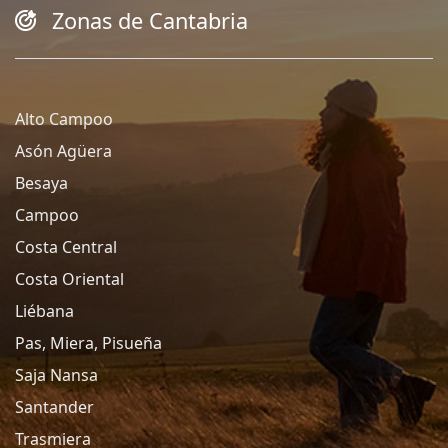
Zonas de Cantabria
Alto Campoo
Asón Agüera
Besaya
Campoo
Costa Central
Costa Oriental
Liébana
Pas, Miera, Pisueña
Saja Nansa
Santander
Trasmiera