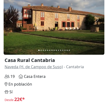
Anterior
Siguie
Casa Rural Cantabria
Naveda (H. de Campoo de Suso)
- Cantabria
19
Casa Entera
En población
Sí
22€*
Desde