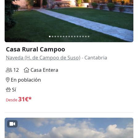
Anterior
Siguie
Casa Rural Campoo
Naveda (H. de Campoo de Suso)
- Cantabria
12
Casa Entera
En población
Sí
31€*
Desde