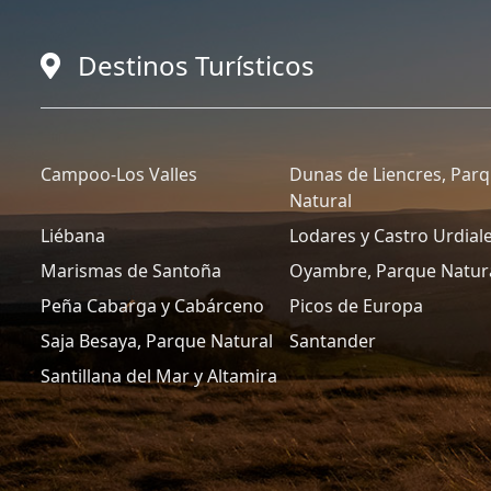
Destinos Turísticos
Campoo-Los Valles
Dunas de Liencres, Par
Natural
Liébana
Lodares y Castro Urdial
Marismas de Santoña
Oyambre, Parque Natur
Peña Cabarga y Cabárceno
Picos de Europa
Saja Besaya, Parque Natural
Santander
Santillana del Mar y Altamira