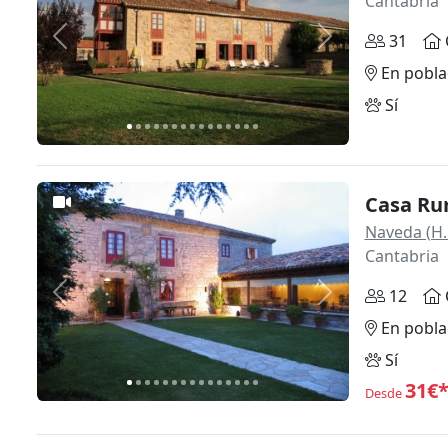
Cantabria
31
Anterior
Siguiente
En pobla
Sí
Casa Ru
Naveda (H.
Cantabria
12
Anterior
Siguiente
En pobla
Sí
31€
Desde