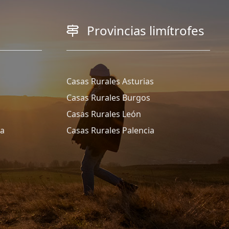
Provincias limítrofes
Casas Rurales Asturias
Casas Rurales Burgos
Casas Rurales León
ña
Casas Rurales Palencia