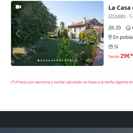
La Casa
Orzales
- C
20
Anterior
Siguiente
En pobla
Sí
29€
Desde
(*) Precio por persona y noche calculado en base a la tarifa vigente 