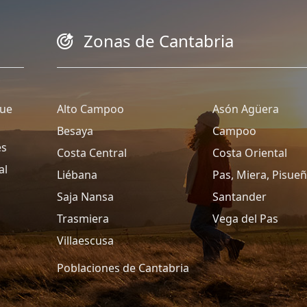
Zonas de Cantabria
que
Alto Campoo
Asón Agüera
Besaya
Campoo
es
Costa Central
Costa Oriental
al
Liébana
Pas, Miera, Pisue
Saja Nansa
Santander
Trasmiera
Vega del Pas
Villaescusa
Poblaciones de Cantabria