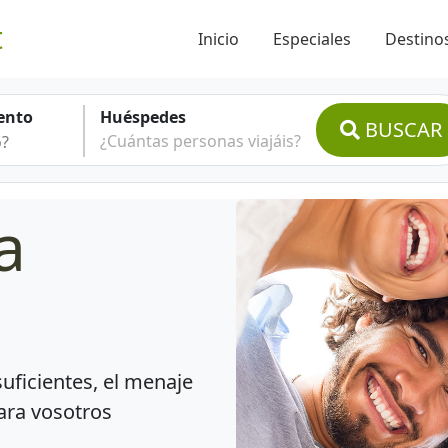
t
Inicio
Especiales
Destinos
ento
Huéspedes
BUSCAR
¿Cuántas personas viajáis?
a
suficientes, el menaje
ara vosotros