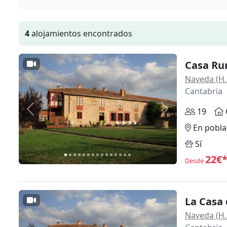
4
alojamientos encontrados
Casa Ru
Naveda (H.
Cantabria
19
Anterior
Siguiente
En pobla
Sí
22€
Desde
La Casa
Naveda (H.