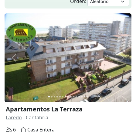
Orden:
Anterior
Siguie
Apartamentos La Terraza
Laredo
- Cantabria
6
Casa Entera