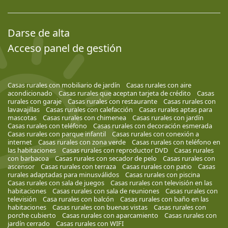
Darse de alta
Acceso panel de gestión
Casas rurales con mobiliario de jardín
Casas rurales con aire
acondicionado
Casas rurales que aceptan tarjeta de crédito
Casas
rurales con garaje
Casas rurales con restaurante
Casas rurales con
lavavajillas
Casas rurales con calefacción
Casas rurales aptas para
mascotas
Casas rurales con chimenea
Casas rurales con jardín
Casas rurales con teléfono
Casas rurales con decoración esmerada
Casas rurales con parque infantil
Casas rurales con conexión a
internet
Casas rurales con zona verde
Casas rurales con teléfono en
las habitaciones
Casas rurales con reproductor DVD
Casas rurales
con barbacoa
Casas rurales con secador de pelo
Casas rurales con
ascensor
Casas rurales con terraza
Casas rurales con patio
Casas
rurales adaptadas para minusválidos
Casas rurales con piscina
Casas rurales con sala de juegos
Casas rurales con televisión en las
habitaciones
Casas rurales con sala de reuniones
Casas rurales con
televisión
Casa rurales con balcón
Casas rurales con baño en las
habitaciones
Casas rurales con buenas vistas
Casas rurales con
porche cubierto
Casas rurales con aparcamiento
Casas rurales con
jardín cerrado
Casas rurales con WIFI