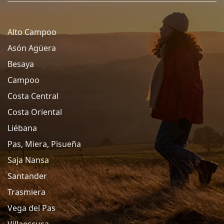
Alto Campoo
Asón Agüera
Besaya
Campoo
Costa Central
Costa Oriental
Liébana
Pas, Miera, Pisueña
Saja Nansa
Santander
Trasmiera
Vega del Pas