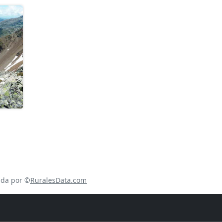
ada por ©
RuralesData.com