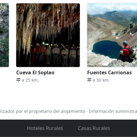
Cueva El Soplao
Fuentes Carrionas
.
.
a 25 km
a 30 km
lizados por el propietario del alojamiento - Información suministr
Hoteles Rurales
Casas Rurales