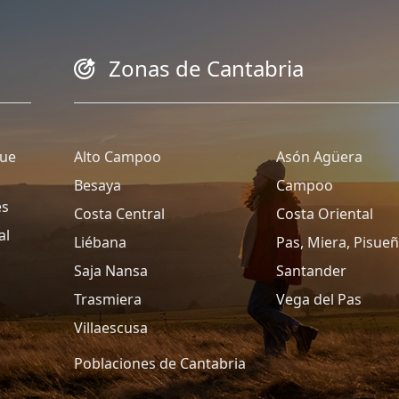
Zonas de Cantabria
que
Alto Campoo
Asón Agüera
Besaya
Campoo
es
Costa Central
Costa Oriental
al
Liébana
Pas, Miera, Pisue
Saja Nansa
Santander
Trasmiera
Vega del Pas
Villaescusa
Poblaciones de Cantabria