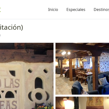
t
Inicio
Especiales
Destinos
tación)
)