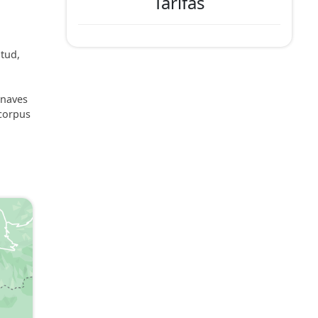
Tarifas
itud,
 naves
 corpus