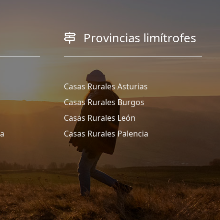
Provincias limítrofes
Casas Rurales Asturias
Casas Rurales Burgos
Casas Rurales León
ña
Casas Rurales Palencia