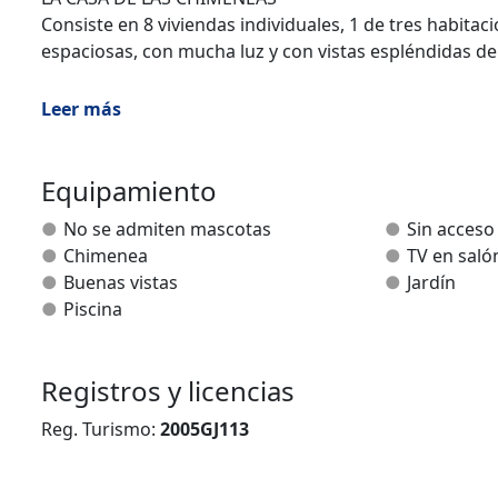
Consiste en 8 viviendas individuales, 1 de tres habitac
espaciosas, con mucha luz y con vistas espléndidas de
Cada vivienda tiene su propia forma, carácter y encan
Leer más
acogedora, que incluye pinturas murales inspiradas en
Cada vivienda es independiente y ofrece todas las co
Equipamiento
chimenea, calefacción, lavadora, lavavajillas, micro-ond
No se admiten mascotas
Sin acceso
Chimenea
TV en saló
SALÓN COMÚN
Buenas vistas
Jardín
También dispone de un salón común (donde se puede ce
Piscina
pantalla grande, acceso a Internet (con WIFI gratis) y 
EXTERIOR
Registros y licencias
Dentro del complejo, contienen una bonita piscina de
septiembre,un jardín, bancos y mesas para disfrutar d
Reg. Turismo:
2005GJ113