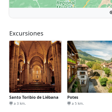
Excursiones
Santo Toribio de Liébana
Potes
.
.
a 3 km
a 5 km