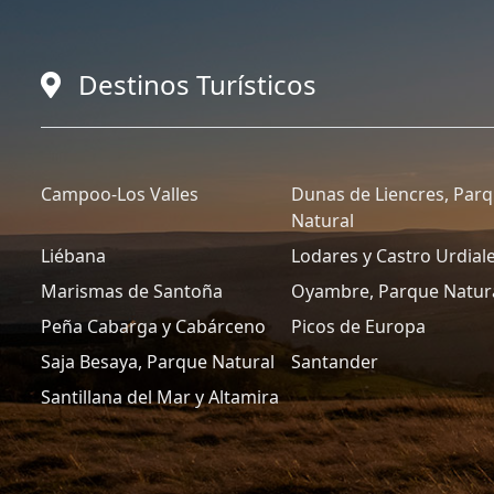
Destinos Turísticos
Campoo-Los Valles
Dunas de Liencres, Par
Natural
Liébana
Lodares y Castro Urdial
Marismas de Santoña
Oyambre, Parque Natur
Peña Cabarga y Cabárceno
Picos de Europa
Saja Besaya, Parque Natural
Santander
Santillana del Mar y Altamira