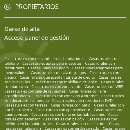
PROPIETARIOS
Darse de alta
Acceso panel de gestión
Casas rurales con televisión en las habitaciones
Casas rurales con
teléfono
Casas rurales aptas para mascotas
Casas rurales con
restaurante
Casas rurales con jardín
Casas rurales adaptadas para
minusválidos
Casas rurales con sala de juegos
Casas rurales con
piscina
Casas rurales que aceptan tarjeta de crédito
Casas rurales
con lavavajillas
Casas rurales con mobiliario de jardín
Casas rurales
con barbacoa
Casas rurales con zona verde
Casas rurales con WIFI
Casas rurales con sala de reuniones
Casas rurales con aire
acondicionado
Casas rurales con conexión a internet
Casas rurales
con decoración esmerada
Casas rurales con reproductor DVD
Casas rurales con terraza
Casas rurales con patio
Casas rurales con
porche cubierto
Casas rurales con aparcamiento
Casas rurales con
buenas vistas
Casas rurales con baño en las habitaciones
Casas
rurales con ascensor
Casa rurales con balcón
Casas rurales con
teléfono en las habitaciones
Casas rurales con calefacción
Casas
rurales con televisión
Casas rurales con jardín cerrado
Casas rurales