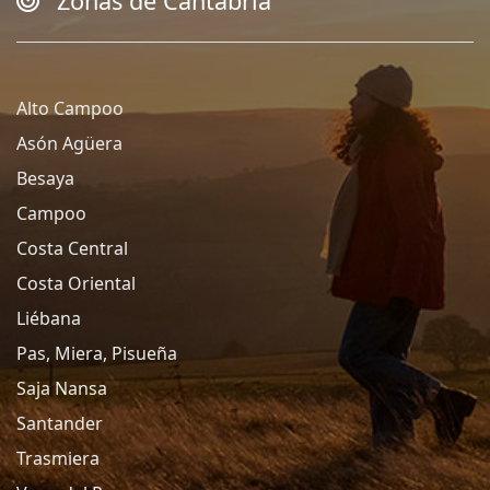
Zonas de Cantabria
Alto Campoo
Asón Agüera
Besaya
Campoo
Costa Central
Costa Oriental
Liébana
Pas, Miera, Pisueña
Saja Nansa
Santander
Trasmiera