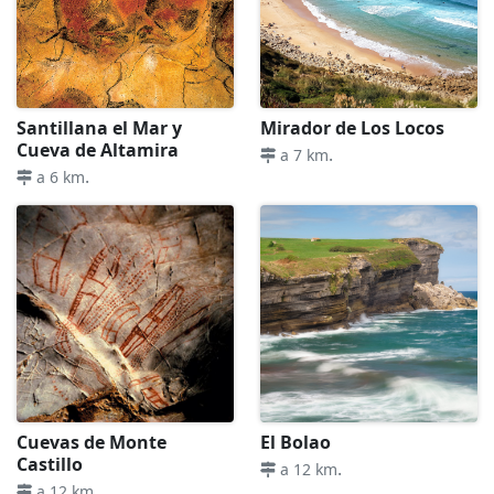
Santillana el Mar y
Mirador de Los Locos
Cueva de Altamira
.
a 7 km
.
a 6 km
Cuevas de Monte
El Bolao
Castillo
.
a 12 km
.
a 12 km