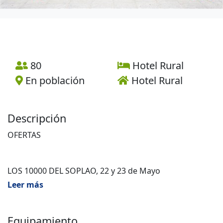
80
Hotel Rural
En población
Hotel Rural
Descripción
OFERTAS
LOS 10000 DEL SOPLAO, 22 y 23 de Mayo
disfruta de uno de los mayores eventos deportivos
Leer más
que tenemos en Cantabria en este monento
18€ alojamiento
Equipamiento