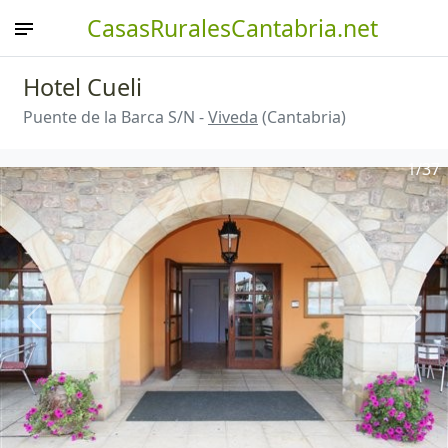
CasasRuralesCantabria.net
Hotel Cueli
Puente de la Barca S/N -
Viveda
(Cantabria)
1
/37
Anterior
Sigu