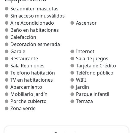
25€ alojamiento y desayuno reforzado
Se admiten mascotas
35€ media pension- alojamiento, cena y desayuno
Sin acceso minusválidos
reforzado
Aire Acondicionado
Ascensor
*Precio por persona en habitacion doble, iva incluido
Baño en habitaciones
*El desayuno reforzado esta compuesto de:
Calefacción
café, colacao, zumo, bolleria (bizcocho, magdalenas,
Decoración esmerada
sobaos, galletas) +
Garaje
Internet
jamón jork, queso, tortilla francesa y arroz blanco o
Restaurante
Sala de juegos
pasta
Sala Reuniones
Tarjeta de Crédito
Teléfono habitación
Teléfono público
TV en habitaciones
WIFI
Ofertas especiales para:
Aparcamiento
Jardín
- Peregrinos: hab. individual 30€, doble 40€, triple 50€.
Mobiliario jardín
Parque infantil
- Familas numerosas: tercer niño con alojamiento
Porche cubierto
Terraza
gratis.
Zona verde
Consulte otras muchas ofertas contactando con el
establecimiento.
HOTEL