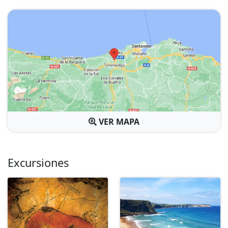
Menú del día: 10,10€ (de lunes a viernes).
Menú festivo: 15,50€ (fines de semana y días festivos)
CAFETERÍA
Dispone de Cafetería donde se reparte el espacio 8
mesas para disfrutar de una grata velada viendo los
partidos de futbol en dos grandes pantallas de
televisión, degustar de un gran repertorio de pinchos
VER MAPA
ó los exquisitos cafés. Dispone de una carta especial
donde puede degustar platos combinados,
hamburguesas, sandwiches, bocadillos, pizzas, etc. Su
Excursiones
barra da buena cabida para el blanqueo y los vinos del
medio día.
Otra de nuestras novedades son los exquisitos
cócteles. Todos estos servicios pueden ser servidos en
barra, mesa o terraza jardín.