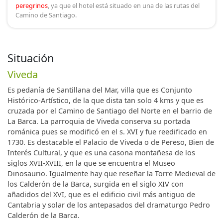
peregrinos
, ya que el hotel está situado en una de las rutas del
reducidas para reuniones de empresa o eventos, la
Camino de Santiago.
otra de tamaño superior en la que se dan cabida a 110
comensales.
Cueli se distingue en la mesa por su presentación
Situación
siempre en mantel y cubertería de primera, un servicio
Viveda
rápido, atento y de inequívoca educación.
Es pedanía de Santillana del Mar, villa que es Conjunto
Histórico-Artístico, de la que dista tan solo 4 kms y que es
Entre sus platos, hacen que se repita las propuestas de
cruzada por el Camino de Santiago del Norte en el barrio de
sus exquisitas ensaladas, pastas, verduras, como no
La Barca. La parroquia de Viveda conserva su portada
podía faltar sus caldos y platos de cuchara, nuestro
románica pues se modificó en el s. XVI y fue reedificado en
famoso cocido montañés, seguidos de su atenta
1730. Es destacable el Palacio de Viveda o de Pereso, Bien de
plancha con las carnes de Cantabria en bistec,
Interés Cultural, y que es una casona montañesa de los
solomillo o chuletones a la piedra. También se pueden
siglos XVII-XVIII, en la que se encuentra el Museo
Dinosaurio. Igualmente hay que reseñar la Torre Medieval de
degustar los pescados frescos de la costa norte; todos
los Calderón de la Barca, surgida en el siglo XIV con
nuestros postres son caseros, con una gran variedad
añadidos del XVI, que es el edificio civil más antiguo de
para deleitar cualquier paladar.
Cantabria y solar de los antepasados del dramaturgo Pedro
Calderón de la Barca.
Nuestro precio medio de la carta ronda los 33€