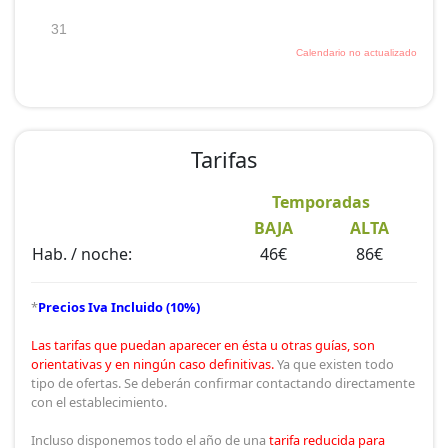
- Hilo musical.
- Conexión Internet Wifi gratutita.
- Mascotas dóciles son bienvenidas.
- Servicio de habitación.
- Servicio de lavandería.
Sus otras instalaciones: cafeteria, restaurante y salón
Tarifas
social, equipados con aire acondicionado. Así como
terraza bar y jardín y un amplio aparcamiento seguro y
Temporadas
gratuito.
BAJA
ALTA
Hab. / noche:
46€
86€
RESTAURANTE
*
Precios Iva Incluido (10%)
Punto de encuentro de comerciantes, trabajadores,
Las tarifas que puedan aparecer en ésta u otras guías, son
orientativas y en ningún caso definitivas.
Ya que existen todo
vecinos de Cantabria y turistas. Después de 10 años de
tipo de ofertas. Se deberán confirmar contactando directamente
andadura, se ha consolidado como uno de los mejores
con el establecimiento.
fogones de cocina tradicional de Cantabria, se reparte
en dos zonas diferentes, una de dimensiones más
Incluso disponemos todo el año de una
tarifa reducida para