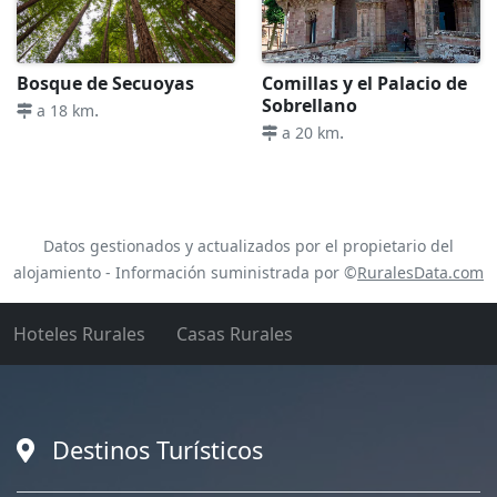
Bosque de Secuoyas
Comillas y el Palacio de
Sobrellano
.
a 18 km
.
a 20 km
Datos gestionados y actualizados por el propietario del
alojamiento - Información suministrada por ©
RuralesData.com
Hoteles Rurales
Casas Rurales
Destinos Turísticos