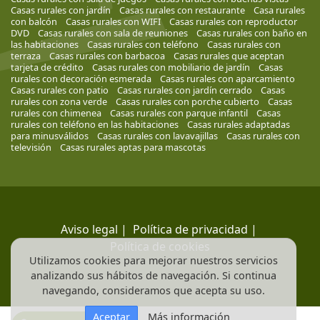
Casas rurales con jardín
Casas rurales con restaurante
Casa rurales
con balcón
Casas rurales con WIFI
Casas rurales con reproductor
DVD
Casas rurales con sala de reuniones
Casas rurales con baño en
las habitaciones
Casas rurales con teléfono
Casas rurales con
terraza
Casas rurales con barbacoa
Casas rurales que aceptan
tarjeta de crédito
Casas rurales con mobiliario de jardín
Casas
rurales con decoración esmerada
Casas rurales con aparcamiento
Casas rurales con patio
Casas rurales con jardín cerrado
Casas
rurales con zona verde
Casas rurales con porche cubierto
Casas
rurales con chimenea
Casas rurales con parque infantil
Casas
rurales con teléfono en las habitaciones
Casas rurales adaptadas
para minusválidos
Casas rurales con lavavajillas
Casas rurales con
televisión
Casas rurales aptas para mascotas
Aviso legal
|
Política de privacidad
|
Política de cookies
Utilizamos cookies para mejorar nuestros servicios
analizando sus hábitos de navegación. Si continua
navegando, consideramos que acepta su uso.
Aceptar
Más información