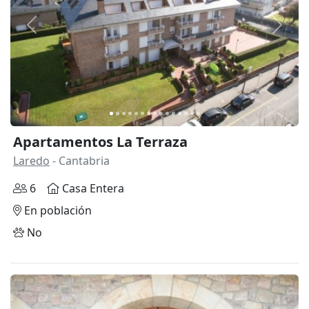
Anterior
Siguie
Apartamentos La Terraza
Laredo
- Cantabria
6
Casa Entera
En población
No