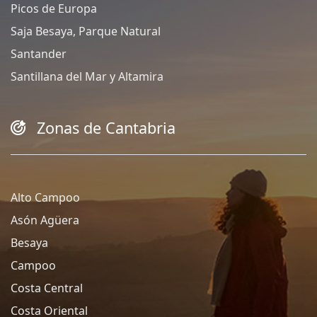
Picos de Europa
Saja Besaya, Parque Natural
Santander
Santillana del Mar y Altamira
Zonas de Cantabria
Alto Campoo
Asón Agüera
Besaya
Campoo
Costa Central
Costa Oriental