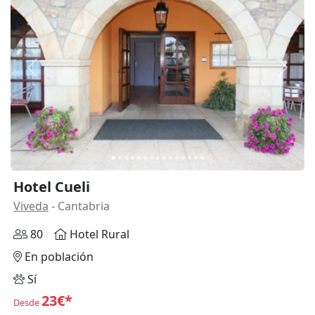
Anterior
Siguie
Hotel Cueli
Viveda
- Cantabria
80
Hotel Rural
En población
Sí
23€*
Desde