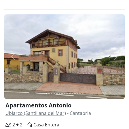
Anterior
Siguie
Apartamentos Antonio
Ubiarco (Santillana del Mar)
- Cantabria
2 + 2
Casa Entera