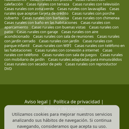
calefacción
Casas rurales con terraza
Casas rurales con televisión
Casas rurales con zona verde
Casas rurales con lavavajillas
Casas
rurales que aceptan tarjeta de crédito
Casas rurales con porche
cubierto
Casas rurales con barbacoa
Casas rurales con chimenea
Casas rurales con baño en las habitaciones
Casas rurales con
aparcamiento
Casas rurales con buenas vistas
Casas rurales con
patio
Casas rurales con garaje
Casas rurales con aire
acondicionado
Casas rurales con sala de reuniones
Casas rurales
con jardín cerrado
Casas rurales con jardín
Casas rurales con
parque infantil
Casas rurales con WIFI
Casas rurales con teléfono en
las habitaciones
Casas rurales con conexión a internet
Casas
rurales con teléfono
Casas rurales con sala de juegos
Casas rurales
con mobiliario de jardín
Casas rurales adaptadas para minusválidos
Casas rurales con secador de pelo
Casas rurales con reproductor
DVD
Aviso legal
|
Política de privacidad
|
Política de cookies
Utilizamos cookies para mejorar nuestros servicios
analizando sus hábitos de navegación. Si continua
navegando, consideramos que acepta su uso.