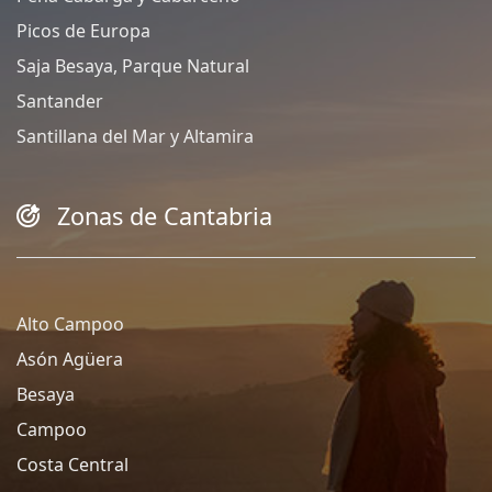
Picos de Europa
Saja Besaya, Parque Natural
Santander
Santillana del Mar y Altamira
Zonas de Cantabria
Alto Campoo
Asón Agüera
Besaya
Campoo
Costa Central