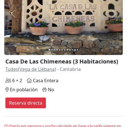
Anterior
Siguie
Casa De Las Chimeneas (3 Habitaciones)
Tudes(Vega de Liébana)
- Cantabria
6 + 2
Casa Entera
En población
No
Reserva directa
(*) Precio por persona y noche calculado en base a la tarifa vigente en