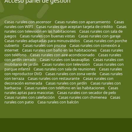
Acceso panel de gestión
Casas rurales con ascensor
Casas rurales con aparcamiento
Casas
rurales con WIFI
Casas rurales que aceptan tarjeta de crédito
Casas
rurales con televisión en las habitaciones
Casas rurales con sala de
juegos
Casas rurales con buenas vistas
Casas rurales con garaje
Casas rurales adaptadas para minusválidos
Casas rurales con porche
cubierto
Casas rurales con piscina
Casas rurales con conexión a
internet
Casas rurales con baño en las habitaciones
Casas rurales
con teléfono
Casas rurales con aire acondicionado
Casas rurales
con jardín cerrado
Casas rurales con lavavajillas
Casas rurales con
mobiliario de jardín
Casas rurales con televisión
Casas rurales con
parque infantil
Casas rurales con sala de reuniones
Casas rurales
con reproductor DVD
Casas rurales con zona verde
Casas rurales
con terraza
Casas rurales con restaurante
Casas rurales con
decoración esmerada
Casas rurales con jardín
Casas rurales con
barbacoa
Casas rurales con teléfono en las habitaciones
Casas
rurales aptas para mascotas
Casas rurales con secador de pelo
Casas rurales con calefacción
Casas rurales con chimenea
Casas
rurales con patio
Casa rurales con balcón