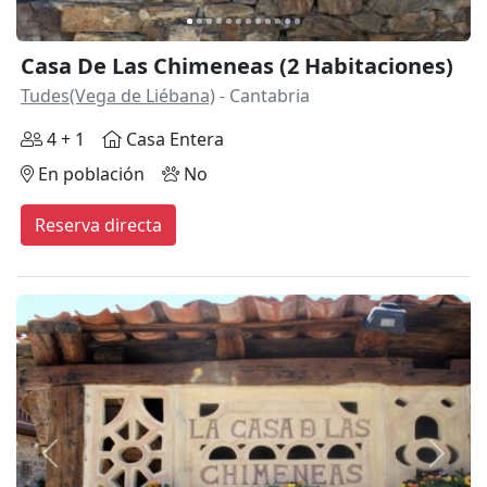
Casa De Las Chimeneas (2 Habitaciones)
Tudes(Vega de Liébana)
- Cantabria
4 + 1
Casa Entera
En población
No
Reserva directa
Anterior
Siguie