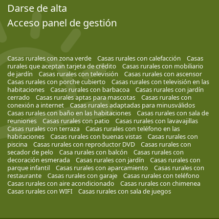
Darse de alta
Acceso panel de gestión
Casas rurales con zona verde
Casas rurales con calefacción
Casas
rurales que aceptan tarjeta de crédito
Casas rurales con mobiliario
de jardín
Casas rurales con televisión
Casas rurales con ascensor
Casas rurales con porche cubierto
Casas rurales con televisión en las
habitaciones
Casas rurales con barbacoa
Casas rurales con jardín
cerrado
Casas rurales aptas para mascotas
Casas rurales con
conexión a internet
Casas rurales adaptadas para minusválidos
Casas rurales con baño en las habitaciones
Casas rurales con sala de
reuniones
Casas rurales con patio
Casas rurales con lavavajillas
Casas rurales con terraza
Casas rurales con teléfono en las
habitaciones
Casas rurales con buenas vistas
Casas rurales con
piscina
Casas rurales con reproductor DVD
Casas rurales con
secador de pelo
Casa rurales con balcón
Casas rurales con
decoración esmerada
Casas rurales con jardín
Casas rurales con
parque infantil
Casas rurales con aparcamiento
Casas rurales con
restaurante
Casas rurales con garaje
Casas rurales con teléfono
Casas rurales con aire acondicionado
Casas rurales con chimenea
Casas rurales con WIFI
Casas rurales con sala de juegos