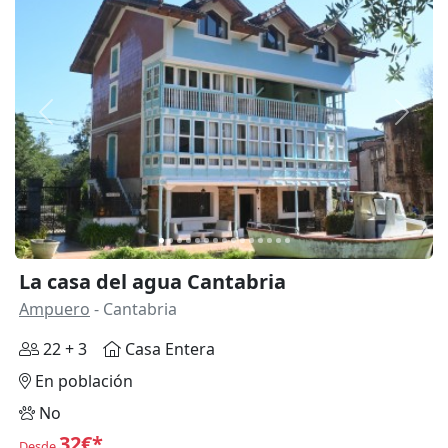
Anterior
Siguie
La casa del agua Cantabria
Ampuero
- Cantabria
22 + 3
Casa Entera
En población
No
32€*
Desde