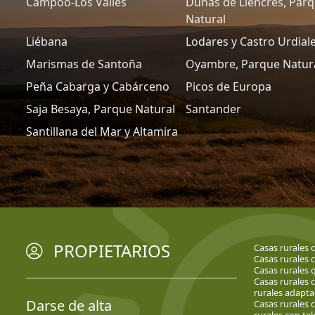
Campoo-Los Valles
Dunas de Liencres, Par
Natural
Liébana
Lodares y Castro Urdial
Marismas de Santoña
Oyambre, Parque Natur
Peña Cabarga y Cabárceno
Picos de Europa
Saja Besaya, Parque Natural
Santander
Santillana del Mar y Altamira
PROPIETARIOS
Casas rurales 
Casas rurales 
Casas rurales 
Casas rurales 
rurales adapt
Darse de alta
Casas rurales 