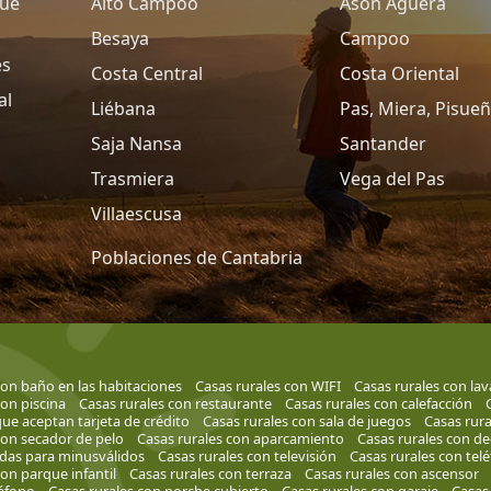
que
Alto Campoo
Asón Agüera
Besaya
Campoo
es
Costa Central
Costa Oriental
al
Liébana
Pas, Miera, Pisue
Saja Nansa
Santander
Trasmiera
Vega del Pas
Villaescusa
Poblaciones de Cantabria
con baño en las habitaciones
Casas rurales con WIFI
Casas rurales con lava
con piscina
Casas rurales con restaurante
Casas rurales con calefacción
que aceptan tarjeta de crédito
Casas rurales con sala de juegos
Casas rura
con secador de pelo
Casas rurales con aparcamiento
Casas rurales con d
adas para minusválidos
Casas rurales con televisión
Casas rurales con tel
con parque infantil
Casas rurales con terraza
Casas rurales con ascensor