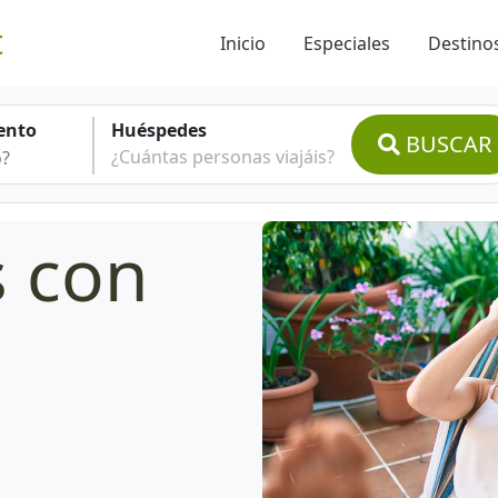
t
Inicio
Especiales
Destinos
ento
Huéspedes
BUSCAR
¿Cuántas personas viajáis?
s con