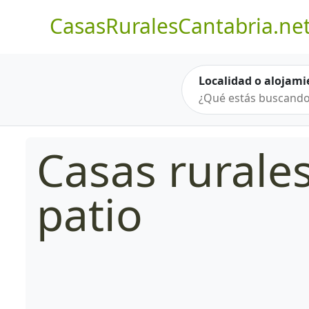
CasasRuralesCantabria.ne
Localidad o alojami
Casas rurale
patio