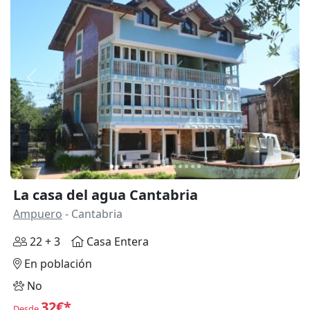
Anterior
Siguie
La casa del agua Cantabria
Ampuero
- Cantabria
22 + 3
Casa Entera
En población
No
32€*
Desde