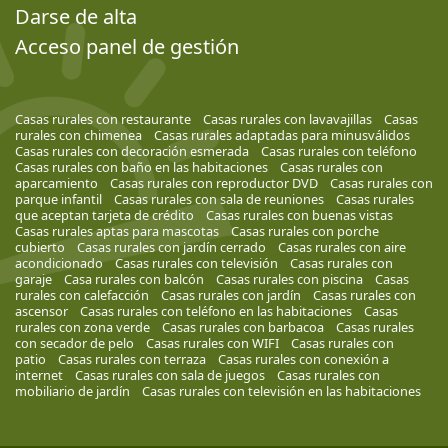
Darse de alta
Acceso panel de gestión
Casas rurales con restaurante
Casas rurales con lavavajillas
Casas
rurales con chimenea
Casas rurales adaptadas para minusválidos
Casas rurales con decoración esmerada
Casas rurales con teléfono
Casas rurales con baño en las habitaciones
Casas rurales con
aparcamiento
Casas rurales con reproductor DVD
Casas rurales con
parque infantil
Casas rurales con sala de reuniones
Casas rurales
que aceptan tarjeta de crédito
Casas rurales con buenas vistas
Casas rurales aptas para mascotas
Casas rurales con porche
cubierto
Casas rurales con jardín cerrado
Casas rurales con aire
acondicionado
Casas rurales con televisión
Casas rurales con
garaje
Casa rurales con balcón
Casas rurales con piscina
Casas
rurales con calefacción
Casas rurales con jardín
Casas rurales con
ascensor
Casas rurales con teléfono en las habitaciones
Casas
rurales con zona verde
Casas rurales con barbacoa
Casas rurales
con secador de pelo
Casas rurales con WIFI
Casas rurales con
patio
Casas rurales con terraza
Casas rurales con conexión a
internet
Casas rurales con sala de juegos
Casas rurales con
mobiliario de jardín
Casas rurales con televisión en las habitaciones